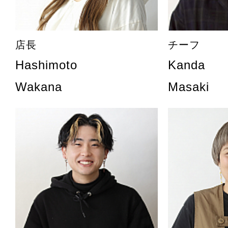
店長
チーフ
Hashimoto
Kanda
Wakana
Masaki