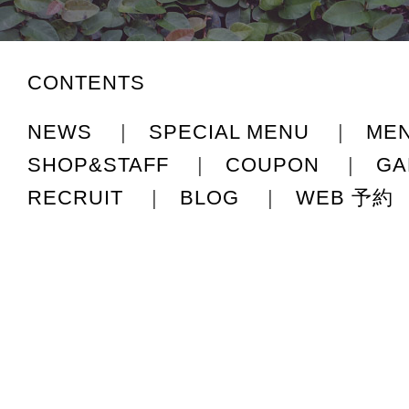
CONTENTS
NEWS
|
SPECIAL MENU
|
ME
SHOP&STAFF
|
COUPON
|
GA
RECRUIT
|
BLOG
|
WEB 予約